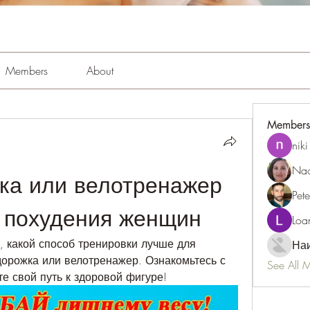
Members
About
Members
niki
Nao
ка или велотренажер 
Pet
 похудения женщин
Loa
, какой способ тренировки лучше для 
Наи
орожка или велотренажер. Ознакомьтесь с 
See All 
е свой путь к здоровой фигуре!