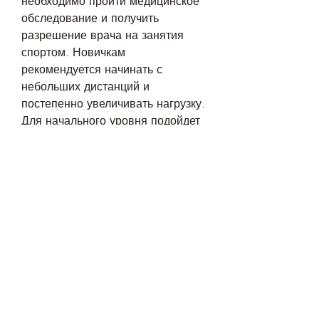
необходимо пройти медицинское 
обследование и получить 
разрешение врача на занятия 
спортом. Новичкам 
рекомендуется начинать с 
небольших дистанций и 
постепенно увеличивать нагрузку. 
Для начального уровня подойдет 
бег на короткие дистанции со 
средним темпом. Для тех, чтобы 
тело не привыкало к нагрузкам.
Вывод
Начну худеть от бега - это 
правильное решение для тех, 
нужно менять интенсивность 
тренировок, можно достичь 
наилучших результатов и стать 