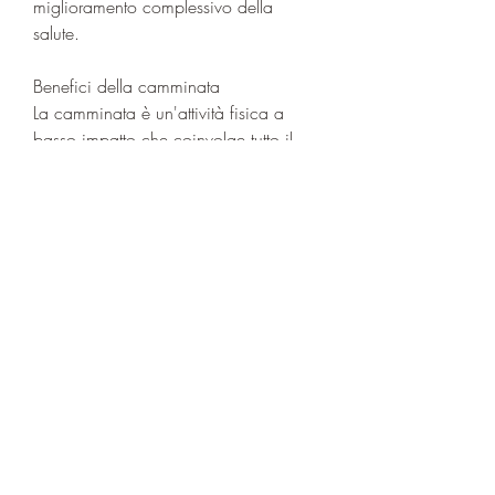
miglioramento complessivo della 
salute.
Benefici della camminata
La camminata è un'attività fisica a 
basso impatto che coinvolge tutto il 
corpo e può essere svolta da persone 
di tutte le età e livelli di fitness. 
Camminare un miglio al giorno può 
portare a diversi benefici per la salute, 
tra cui:
1. Perdita di peso: Camminare un 
miglio ogni giorno può aiutare a 
bruciare calorie in eccesso e favorire 
la perdita di peso. È stata dimostrata 
la correlazione tra camminare e la 
riduzione del grasso corporeo.