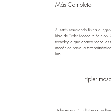
Más Completo
Si estás estudiando física o inge
libro de Tipler Mosca 6 Edicion. S
tecnología que abarca todos los t
mecánica hasta la termodinámica,
luz.
tipler mos
Tipler Mosca 6 Edicion es un libro