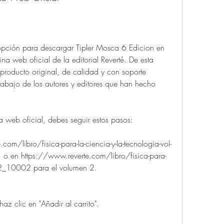
pción para descargar Tipler Mosca 6 Edicion en 
na web oficial de la editorial Reverté. De esta 
producto original, de calidad y con soporte 
rabajo de los autores y editores que han hecho 
a web oficial, debes seguir estos pasos:
com/libro/fisica-para-la-ciencia-y-la-tecnologia-vol-
o en https://www.reverte.com/libro/fisica-para-
ol-2_10002 para el volumen 2.
az clic en "Añadir al carrito".