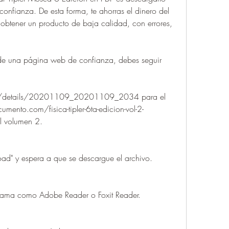
nfianza. De esta forma, te ahorras el dinero del 
 obtener un producto de baja calidad, con errores, 
esde una página web de confianza, debes seguir 
org/details/20201109_20201109_2034 para el 
mento.com/fisica-tipler-6ta-edicion-vol-2-
l volumen 2.
oad" y espera a que se descargue el archivo.
grama como Adobe Reader o Foxit Reader.