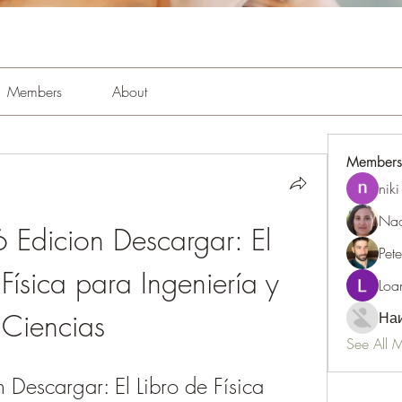
Members
About
Members
niki
Nao
 Edicion Descargar: El 
Pet
Física para Ingeniería y 
Loa
Ciencias
Наи
See All 
 Descargar: El Libro de Física 