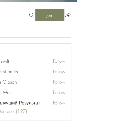
Join
 swift
Follow
mi Smith
Follow
er Gibson
Follow
n Mai
Follow
лучший Результат
Follow
Members (127)