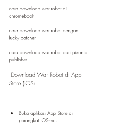
cara download war robot di 
chromebook
cara download war robot dengan 
lucky patcher
cara download war robot dari pixonic 
publisher
 Download War Robot di App 
Store (iOS)
Buka aplikasi App Store di 
perangkat iOS-mu.