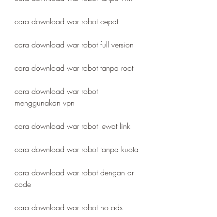
cara download war robot cepat
cara download war robot full version
cara download war robot tanpa root
cara download war robot 
menggunakan vpn
cara download war robot lewat link
cara download war robot tanpa kuota
cara download war robot dengan qr 
code
cara download war robot no ads