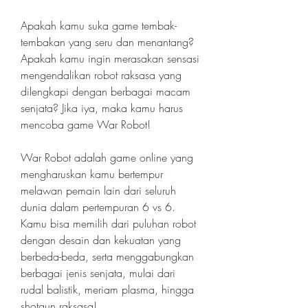
Apakah kamu suka game tembak-
tembakan yang seru dan menantang? 
Apakah kamu ingin merasakan sensasi 
mengendalikan robot raksasa yang 
dilengkapi dengan berbagai macam 
senjata? Jika iya, maka kamu harus 
mencoba game War Robot!
War Robot adalah game online yang 
mengharuskan kamu bertempur 
melawan pemain lain dari seluruh 
dunia dalam pertempuran 6 vs 6. 
Kamu bisa memilih dari puluhan robot 
dengan desain dan kekuatan yang 
berbeda-beda, serta menggabungkan 
berbagai jenis senjata, mulai dari 
rudal balistik, meriam plasma, hingga 
shotgun raksasa!