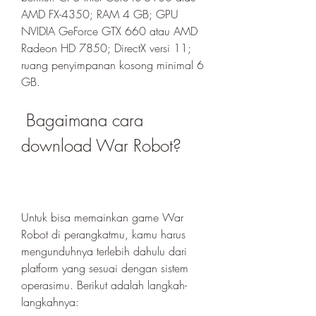
AMD FX-4350; RAM 4 GB; GPU 
NVIDIA GeForce GTX 660 atau AMD 
Radeon HD 7850; DirectX versi 11; 
ruang penyimpanan kosong minimal 6 
GB.
 Bagaimana cara 
download War Robot?
Untuk bisa memainkan game War 
Robot di perangkatmu, kamu harus 
mengunduhnya terlebih dahulu dari 
platform yang sesuai dengan sistem 
operasimu. Berikut adalah langkah-
langkahnya: