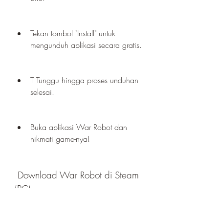
Tekan tombol "Install" untuk 
mengunduh aplikasi secara gratis.
T Tunggu hingga proses unduhan 
selesai.
Buka aplikasi War Robot dan 
nikmati game-nya!
 Download War Robot di Steam 
(PC)