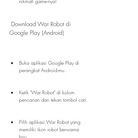
nikmati game-nya!
 Download War Robot di 
Google Play (Android)
Buka aplikasi Google Play di 
perangkat Android-mu.
Ketik "War Robot" di kolom 
pencarian dan tekan tombol cari.
Pilih aplikasi War Robot yang 
memiliki ikon robot berwarna 
biru.