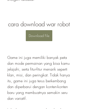
cara download war robot
Download File
Game ini juga memiliki banyak peta 
dan mode permainan yang bisa kamu 
jelajahi, serta fitur-fitur menarik seperti 
klan, misi, dan peringkat. Tidak hanya 
itu, game ini juga terus berkembang 
dan diperbarui dengan konten-konten 
baru yang membuatnya semakin seru 
dan variatif.