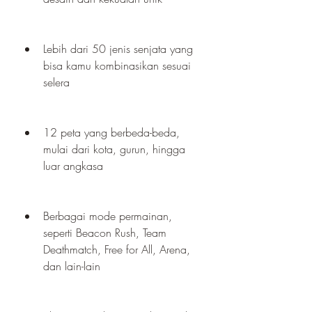
Lebih dari 50 jenis senjata yang 
bisa kamu kombinasikan sesuai 
selera
12 peta yang berbeda-beda, 
mulai dari kota, gurun, hingga 
luar angkasa
Berbagai mode permainan, 
seperti Beacon Rush, Team 
Deathmatch, Free for All, Arena, 
dan lain-lain