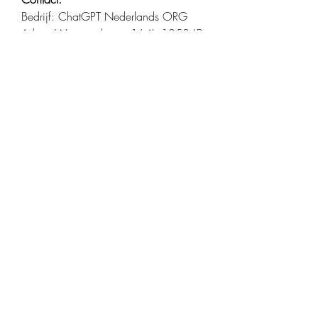
Bedrijf: ChatGPT Nederlands ORG 
Adres: Warmondstraat 164I, 1058 LB 
Amsterdam, Nederlands 
Telefoon: +31 650992586 
E-mail: 
chatgptnederlands.org@gmail.com
#chatgptgnederlands, #chatgpt, 
#chatbot, #chatgptonline, #AI, #KI
0
0
10
Write a comment...
About
Welcome to the group! You can
connect with other members, ge
...
Read more