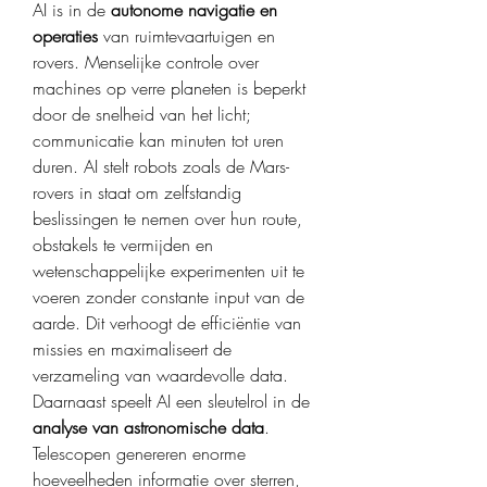
AI is in de 
autonome navigatie en 
operaties
 van ruimtevaartuigen en 
rovers. Menselijke controle over 
machines op verre planeten is beperkt 
door de snelheid van het licht; 
communicatie kan minuten tot uren 
duren. AI stelt robots zoals de Mars-
rovers in staat om zelfstandig 
beslissingen te nemen over hun route, 
obstakels te vermijden en 
wetenschappelijke experimenten uit te 
voeren zonder constante input van de 
aarde. Dit verhoogt de efficiëntie van 
missies en maximaliseert de 
verzameling van waardevolle data.
Daarnaast speelt AI een sleutelrol in de 
analyse van astronomische data
. 
Telescopen genereren enorme 
hoeveelheden informatie over sterren, 