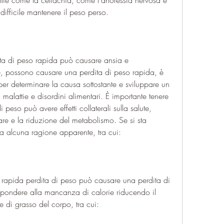
attie come la celiachia, come l'anoressia nervosa e 
ifficile mantenere il peso perso.
ta di peso rapida può causare ansia e 
ive, possono causare una perdita di peso rapida, è 
er determinare la causa sottostante e sviluppare un 
malattie e disordini alimentari. È importante tenere 
peso può avere effetti collaterali sulla salute, 
e e la riduzione del metabolismo. Se si sta 
 alcuna ragione apparente, tra cui:
 rapida perdita di peso può causare una perdita di 
pondere alla mancanza di calorie riducendo il 
 di grasso del corpo, tra cui: