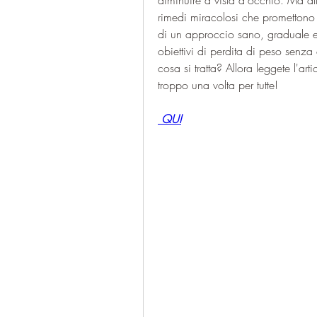
diminuire a vista d'occhio. Ma at
rimedi miracolosi che promettono 
di un approccio sano, graduale e s
obiettivi di perdita di peso senza 
cosa si tratta? Allora leggete l'ar
troppo una volta per tutte!
 QUI