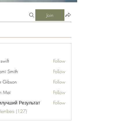
Join
 swift
Follow
mi Smith
Follow
er Gibson
Follow
n Mai
Follow
лучший Результат
Follow
Members (127)