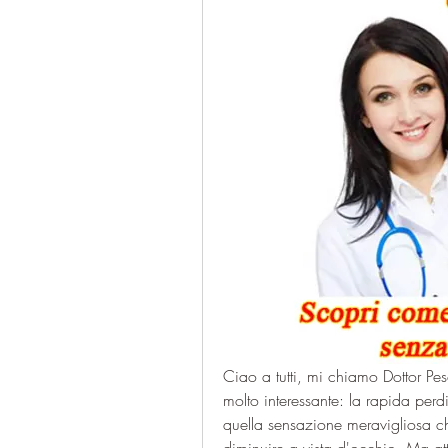
Ciao a tutti, mi chiamo Dottor Pe
molto interessante: la rapida perd
quella sensazione meravigliosa ch