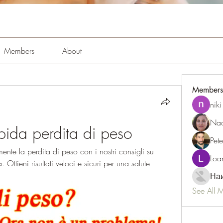
Members
About
Members
niki
Nao
apida perdita di peso
Pet
te la perdita di peso con i nostri consigli su 
Loa
a. Ottieni risultati veloci e sicuri per una salute 
Наи
See All 