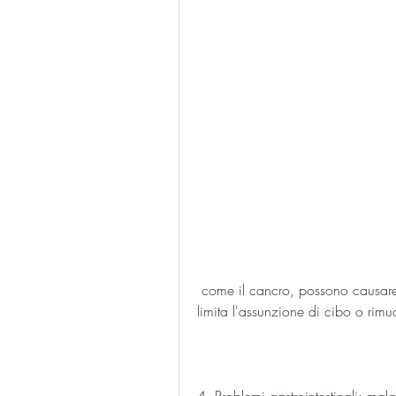
 come il cancro, possono causare una perdita di peso rapida in quanto l'individuo 
limita l'assunzione di cibo o rimuo