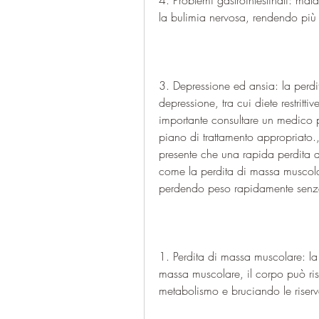
4. Problemi gastrointestinali: mal
la bulimia nervosa, rendendo più d
3. Depressione ed ansia: la perdi
depressione, tra cui diete restritt
importante consultare un medico p
piano di trattamento appropriato., 
presente che una rapida perdita di 
come la perdita di massa muscolar
perdendo peso rapidamente senza
1. Perdita di massa muscolare: la
massa muscolare, il corpo può ris
metabolismo e bruciando le riserve