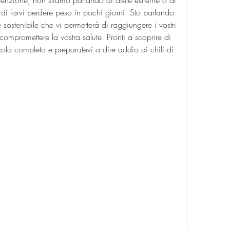
tenzione, non stiamo parlando di diete estreme o di 
di farvi perdere peso in pochi giorni. Sto parlando 
ostenibile che vi permetterà di raggiungere i vostri 
compromettere la vostra salute. Pronti a scoprire di 
ticolo completo e preparatevi a dire addio ai chili di 