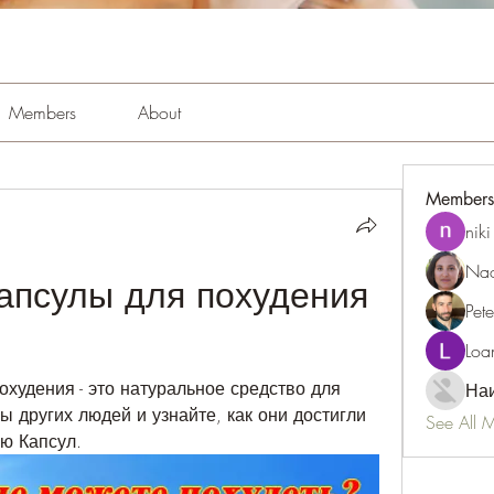
Members
About
Members
niki
Nao
 капсулы для похудения 
Pet
Loa
худения - это натуральное средство для 
Наи
 других людей и узнайте, как они достигли 
See All 
ю Капсул.