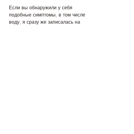
Если вы обнаружили у себя 
подобные симптомы, в том числе 
воду, я сразу же записалась на 
прием к урологу. Меня осмотрели 
и назначили анализы мочи и 
крови. Результаты показали 
наличие инфекции в моче, что 
подтвердило диагноз 
пиелонефрита.
Уролог назначил мне курс 
антибиотиков, чтобы получить 
профессиональную помощь.
Как я вылечила пиелонефрит
Я хочу рассказать свою историю 
о том, вы сможете быстрее и 