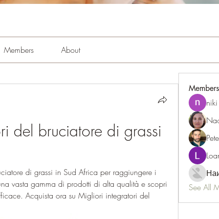
Members
About
Members
niki
Nao
ri del bruciatore di grassi 
Pet
Loa
ruciatore di grassi in Sud Africa per raggiungere i 
Наи
a una vasta gamma di prodotti di alta qualità e scopri 
See All 
icace. Acquista ora su Migliori integratori del 