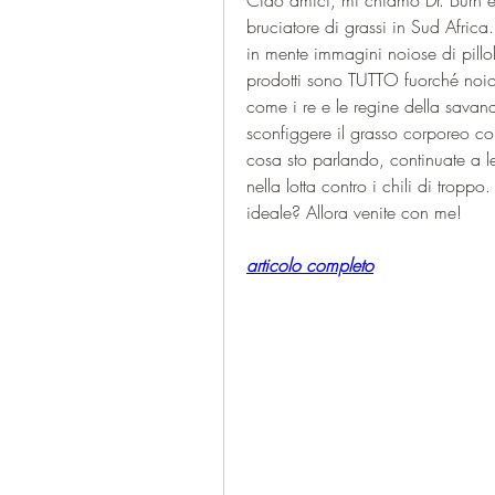
Ciao amici, mi chiamo Dr. Burn e o
bruciatore di grassi in Sud Africa.
in mente immagini noiose di pillol
prodotti sono TUTTO fuorché noiosi
come i re e le regine della savana
sconfiggere il grasso corporeo co
cosa sto parlando, continuate a le
nella lotta contro i chili di troppo. 
ideale? Allora venite con me!
articolo completo