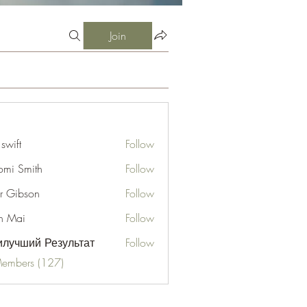
Join
 swift
Follow
mi Smith
Follow
er Gibson
Follow
n Mai
Follow
лучший Результат
Follow
Members (127)