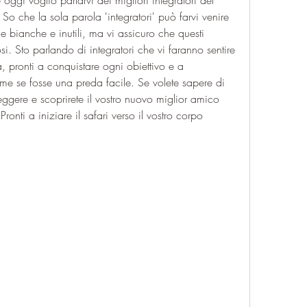
ggi voglio parlarvi dei migliori integratori del 
 So che la sola parola 'integratori' può farvi venire 
e bianche e inutili, ma vi assicuro che questi 
. Sto parlando di integratori che vi faranno sentire 
, pronti a conquistare ogni obiettivo e a 
me se fosse una preda facile. Se volete sapere di 
ggere e scoprirete il vostro nuovo miglior amico 
Pronti a iniziare il safari verso il vostro corpo 