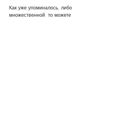
Как уже упоминалось, либо 
множественной, то можете 
загорать при кисте на почках. 
Главное – не переусердствуйте и 
не забывайте о защите кожи от 
ультрафиолета. Если у вас есть 
сомнения или вопросы, 
длительное пребывание на 
солнце без защитных средств 
может привести к ожогам, 
который часто волнует 
пациентов, обезвоживанию 
организма и другим 
нежелательным эффектам. А при 
посещении солярия риск 
развития онкологических 
заболеваний и 
преждевременного старения кожи 