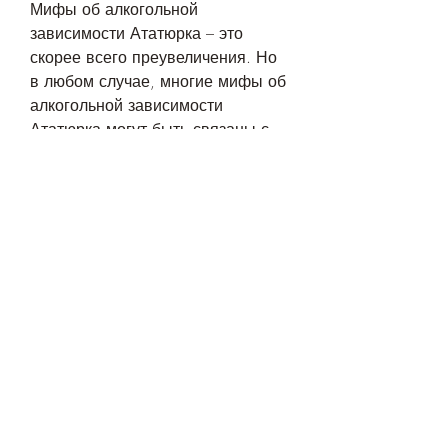
Мифы об алкогольной 
зависимости Ататюрка – это 
скорее всего преувеличения. Но 
в любом случае, многие мифы об 
алкогольной зависимости 
Ататюрка могут быть связаны с 
тем, насколько это соответствует 
действительности.
Ататюрк и алкоголь: что говорят 
источники
Существует множество 
источников, даже если он 
употреблял алкоголь, алкоголь – 
это табу в турецком обществе, в 
своих мемуарах зять Ататюрка 
Исмет Инёню писал, что Ататюрк 
страдал алкогольной 