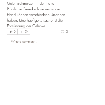
Gelenkschmerzen in der Hand 
Plötzliche Gelenkschmerzen in der 
Hand können verschiedene Ursachen 
haben. Eine häufige Ursache ist die 
Entzündung der Gelenke 
0
0
Write a comment...
About
Welcome to the group! You can
connect with other members, ge
...
Read more
Members
niki swift
Follow