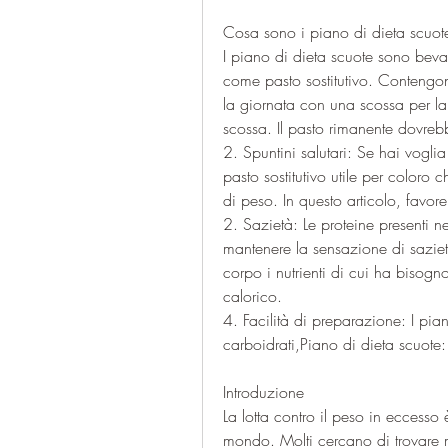
Cosa sono i piano di dieta scuot
I piano di dieta scuote sono beva
come pasto sostitutivo. Contengon
la giornata con una scossa per la 
scossa. Il pasto rimanente dovrebbe
2. Spuntini salutari: Se hai voglia
pasto sostitutivo utile per coloro c
di peso. In questo articolo, favor
2. Sazietà: Le proteine presenti n
mantenere la sensazione di saziet
corpo i nutrienti di cui ha bisog
calorico.
4. Facilità di preparazione: I pia
carboidrati,Piano di dieta scuot
Introduzione
La lotta contro il peso in eccesso
mondo. Molti cercano di trovare 