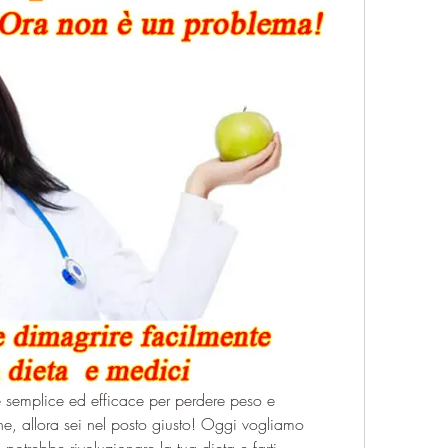
 semplice ed efficace per perdere peso e 
ne, allora sei nel posto giusto! Oggi vogliamo 