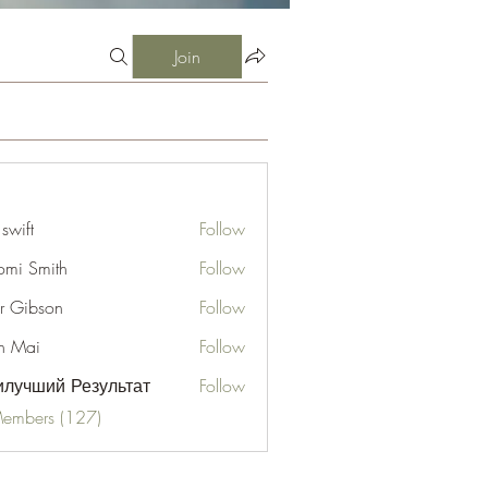
Join
 swift
Follow
mi Smith
Follow
er Gibson
Follow
n Mai
Follow
лучший Результат
Follow
Members (127)