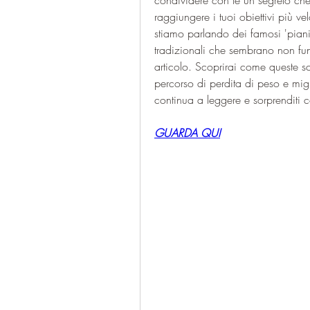
condividere con te un segreto che 
raggiungere i tuoi obiettivi più v
stiamo parlando dei famosi 'piani 
tradizionali che sembrano non fun
articolo. Scoprirai come queste s
percorso di perdita di peso e mig
continua a leggere e sorprenditi con
GUARDA QUI