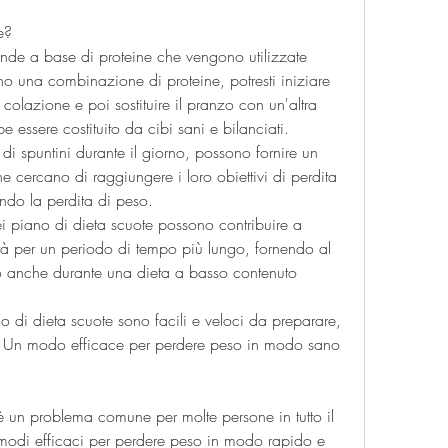
e?
nde a base di proteine che vengono utilizzate 
o una combinazione di proteine, potresti iniziare 
colazione e poi sostituire il pranzo con un'altra 
 essere costituito da cibi sani e bilanciati.
 di spuntini durante il giorno, possono fornire un 
he cercano di raggiungere i loro obiettivi di perdita 
endo la perdita di peso.
ei piano di dieta scuote possono contribuire a 
à per un periodo di tempo più lungo, fornendo al 
no anche durante una dieta a basso contenuto 
no di dieta scuote sono facili e veloci da preparare, 
e: Un modo efficace per perdere peso in modo sano
 è un problema comune per molte persone in tutto il 
modi efficaci per perdere peso in modo rapido e 