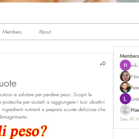
Members
About
Members
niki
Nao
cuote
Pet
stoso e salutare per perdere peso. Scopri le 
Loa
e proteiche per aiutarti a raggiungere i tuoi obiettivi 
i ingredienti nutrienti e prepara scuote deliziose che 
Наи
 dimagrimento.
See All 