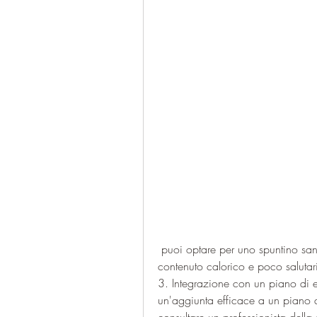
 puoi optare per uno spuntino sano come una scossa proteica invece di cibi ad alto 
contenuto calorico e poco salutar
3. Integrazione con un piano di es
un'aggiunta efficace a un piano di