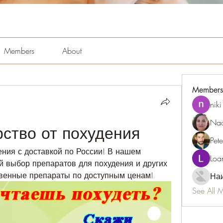
Members
About
Members
niki
Nao
рство от похудения
Pet
ения с доставкой по России! В нашем 
Loa
 выбор препаратов для похудения и других 
твенные препараты по доступным ценам!
Наи
See All 