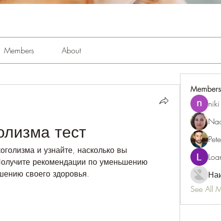
Members
About
Members
niki
Nao
олизма тест
Pet
оголизма и узнайте, насколько вы 
Loa
Получите рекомендации по уменьшению 
шению своего здоровья.
Наи
See All 