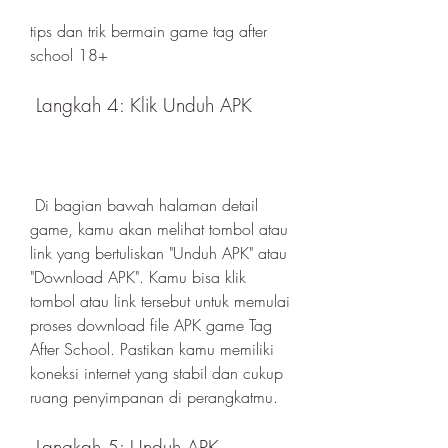
tips dan trik bermain game tag after 
school 18+
 Langkah 4: Klik Unduh APK
 Di bagian bawah halaman detail 
game, kamu akan melihat tombol atau 
link yang bertuliskan "Unduh APK" atau 
"Download APK". Kamu bisa klik 
tombol atau link tersebut untuk memulai 
proses download file APK game Tag 
After School. Pastikan kamu memiliki 
koneksi internet yang stabil dan cukup 
ruang penyimpanan di perangkatmu.
 Langkah 5: Unduh APK