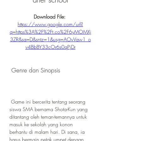
Download File: 
https://www.google.com/url?
q=https%3A%2F%2Ft.co%2F6yMOMXj
3ZR&sa=D&sntz=1&usg=AOvVaw1_o
v4BbBY33cOr6s0qPjDr
 Genre dan Sinopsis
 Game ini bercerita tentang seorang 
siswa SMA bernama Shota-Kun yang 
ditantang oleh teman-temannya untuk 
masuk ke sekolah yang konon 
berhantu di malam hari. Di sana, ia 
harus bermain petak umpet dengan 