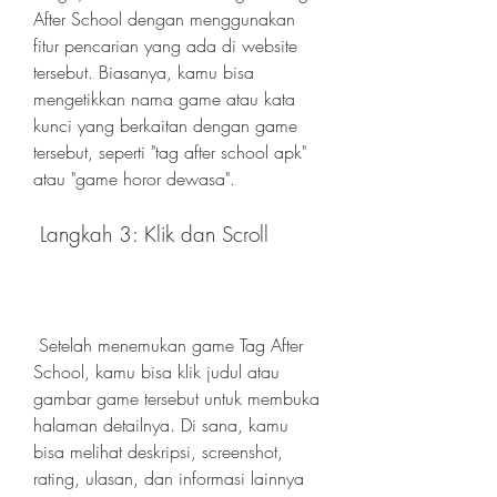
After School dengan menggunakan 
fitur pencarian yang ada di website 
tersebut. Biasanya, kamu bisa 
mengetikkan nama game atau kata 
kunci yang berkaitan dengan game 
tersebut, seperti "tag after school apk" 
atau "game horor dewasa".
 Langkah 3: Klik dan Scroll
 Setelah menemukan game Tag After 
School, kamu bisa klik judul atau 
gambar game tersebut untuk membuka 
halaman detailnya. Di sana, kamu 
bisa melihat deskripsi, screenshot, 
rating, ulasan, dan informasi lainnya 