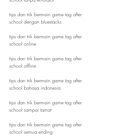
tips dan trik bermain game tag after 
school dengan bluestacks
tips dan trik bermain game tag after 
school online
tips dan trik bermain game tag after 
school offline
tips dan trik bermain game tag after 
school bahasa indonesia
tips dan trik bermain game tag after 
school sampai tamat
tips dan trik bermain game tag after 
school semua ending