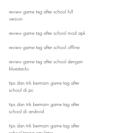
review game tag after school full 
version
review game tag after school mod apk
review game tag after school offline
review game tag after school dengan 
bluestacks
tips dan trik bermain game tag after 
school di pc
tips dan trik bermain game tag after 
school di android
tips dan trik bermain game tag after 
school tanpa emulator