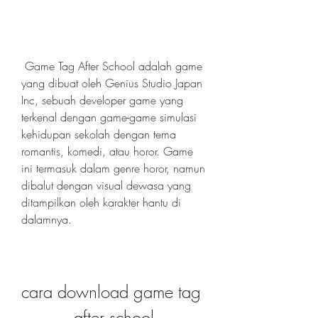
 Game Tag After School adalah game 
yang dibuat oleh Genius Studio Japan 
Inc, sebuah developer game yang 
terkenal dengan game-game simulasi 
kehidupan sekolah dengan tema 
romantis, komedi, atau horor. Game 
ini termasuk dalam genre horor, namun 
dibalut dengan visual dewasa yang 
ditampilkan oleh karakter hantu di 
dalamnya.
cara download game tag 
after school