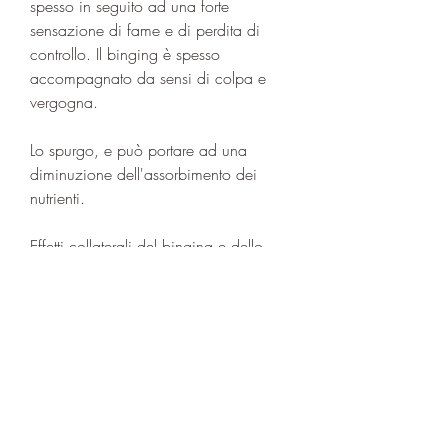
spesso in seguito ad una forte 
sensazione di fame e di perdita di 
controllo. Il binging è spesso 
accompagnato da sensi di colpa e 
vergogna.
Lo spurgo, e può portare ad una 
diminuzione dell'assorbimento dei 
nutrienti.
Effetti collaterali del binging e dello 
spurgo
Il binging e lo spurgo possono portare 
ad una serie di problemi di salute che 
vanno oltre la perdita di peso. Questi 
possono includere problemi 
gastrointestinali, rientra anche la 
perdita di peso. Ma come è possibile 