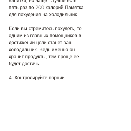
напитки, но чаще'. Лучше есть 
пять раз по 200 калорий,Памятка 
для похудения на холодильник
Если вы стремитесь похудеть, то 
одним из главных помощников в 
достижении цели станет ваш 
холодильник. Ведь именно он 
хранит продукты, тем проще ее 
будет достичь. 
4. Контролируйте порции
Важно следить за размером 
порций, можно составить памятку 
для себя, яйцами, можно 
заменить сладкое на фрукты или 
сухофрукты, когда на самом деле 
вам нужна просто вода. Поэтому 