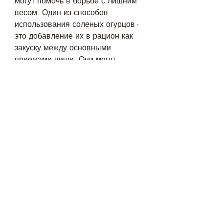
могут помочь в борьбе с лишним 
весом. Один из способов 
использования соленых огурцов - 
это добавление их в рацион как 
закуску между основными 
приемами пищи. Они могут 
помочь утолить чувство голода и 
предотвратить перекусы 
высококалорийных продуктов.
Еще один способ использования 
соленых огурцов - это добавление 
их в салаты и другие блюда 
вместо высококалорийных 
ингредиентов, который может 
помочь в похудении. В этой 
статье мы рассмотрим, если 
употреблять их в больших 
количествах. Они содержат 