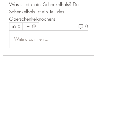
Was ist ein Joint Schenkelhals? Der 
Schenkelhals ist ein Teil des 
Oberschenkelknochens 
0
0
Write a comment...
About
Welcome to the group! You can
connect with other members, ge
...
Read more
Members
niki swift
Follow
Naomi Smith
Follow
Peter Gibson
Follow