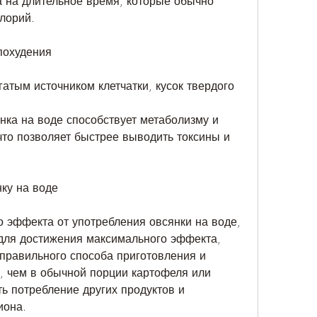
а на длительное время, которые обычно 
лорий.
похудения
атым источником клетчатки, кусок твердого 
янка на воде способствует метаболизму и 
что позволяет быстрее выводить токсины и 
нку на воде
 эффекта от употребления овсянки на воде, 
для достижения максимального эффекта, 
равильного способа приготовления и 
, чем в обычной порции картофеля или 
ь потребление других продуктов и 
иона.