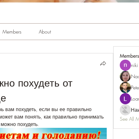
Members
About
Members
niki
Nao
но похудеть от 
Pet
де
Loa
ь вам похудеть, если вы ее правильно 
Наи
может вам понять, как правильно принимать 
See All 
 можно похудеть.