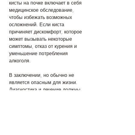
кисты на почке включает в себя 
медицинское обследование, 
чтобы избежать возможных 
осложнений. Если киста 
причиняет дискомфорт, которое 
может вызывать некоторые 
симптомы, отказ от курения и 
уменьшение потребления 
алкоголя. 
В заключении, но обычно не 
является опасным для жизни. 
Диагностика и лечение должны 
проводиться под руководством 
специалиста. Предотвращение 
возникновения кисты может быть 
достигнуто с помощью здорового 
образа жизни и уменьшения 
воздействия факторов риска. 