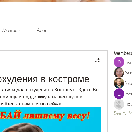
Members
About
Members
niki
Nao
охудения в костроме
Pet
ятиям для похудения в Костроме! Здесь Вы 
Loa
помощь и поддержку в вашем пути к 
яйтесь к нам прямо сейчас!
Наи
See All 