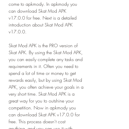
come to apkmody. In apkmody you 
can download Skat Mod APK 
v17.0.0 for free. Next is a detailed 
introduction about Skat Mod APK 
v17.0.0.
Skat Mod APK is the PRO version of 
Skat APK. By using the Skat Mod APK, 
you can easily complete any tasks and 
requirements in it. Often you need to 
spend a lot of time or money to get 
rewards easily, but by using Skat Mod 
APK, you often achieve your goals in a 
very short time. Skat Mod APK is a 
great way for you to outshine your 
competition. Now in apkmody you 
can download Skat APK v17.0.0 for 
free. This process doesn't cost 
anything, and you can use it with 