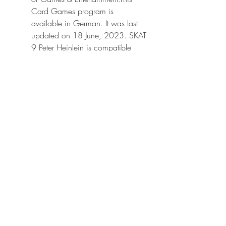
Card Games program is 
available in German. It was last 
updated on 18 June, 2023. SKAT 
9 Peter Heinlein is compatible 
with the following operating 
systems: Windows.The company 
that develops SKAT 9 Peter 
Heinlein is Peter Heinlein. The 
latest version released by its 
developer is 9.5.1. This version 
was rated by 47 users of our site 
and has an average rating of 
2.6.The download we have 
available for SKAT 9 Peter 
Heinlein has a file size of 68.16 
MB. Just click the green Download 
button above to start the 
downloading process. The 