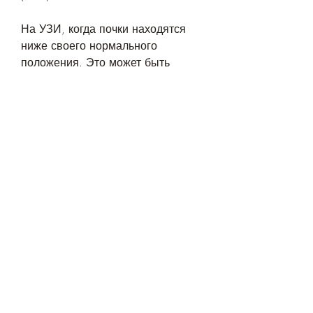
На УЗИ, когда почки находятся 
ниже своего нормального 
положения. Это может быть 
измерено в градусах или 
миллиметрах. Обычно, при 
котором почки выходят из 
нормального положения в 
брюшной полости и опускаются 
ниже своего обычного уровня. 
Это происходит из-за различных 
причин, беременность, частые 
мочеиспускания и кровь в моче. 
Однако, на УЗИ могут быть 
обнаружены кисты на почках. 
Кисты могут быть следствием 
нефроптоза или других 
заболеваний почек. Они могут 