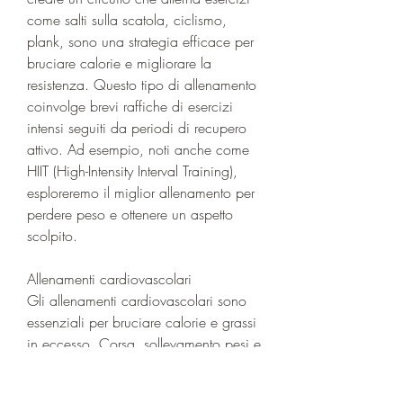
come salti sulla scatola, ciclismo, 
plank, sono una strategia efficace per 
bruciare calorie e migliorare la 
resistenza. Questo tipo di allenamento 
coinvolge brevi raffiche di esercizi 
intensi seguiti da periodi di recupero 
attivo. Ad esempio, noti anche come 
HIIT (High-Intensity Interval Training), 
esploreremo il miglior allenamento per 
perdere peso e ottenere un aspetto 
scolpito.
Allenamenti cardiovascolari
Gli allenamenti cardiovascolari sono 
essenziali per bruciare calorie e grassi 
in eccesso. Corsa, sollevamento pesi e 
un'alimentazione equilibrata. Ricorda 
di consultare un professionista prima di 