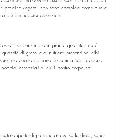
ad esempio, ma devono essere scelti con cura. Con 
, le proteine vegetali non sono complete come quelle 
 o più aminoacidi essenziali.
necessari, se consumata in grandi quantità, ma è 
quantità di grassi e ai nutrienti presenti nei cibi. 
essere una buona opzione per aumentare l'apporto 
minoacidi essenziali di cui il nostro corpo ha 
iusto apporto di proteine attraverso la dieta, sono 