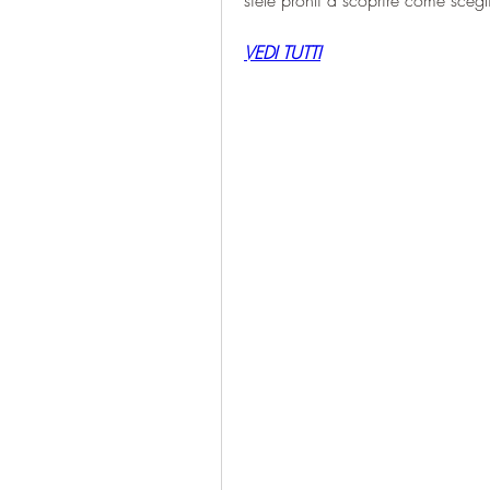
siete pronti a scoprire come scegl
VEDI TUTTI