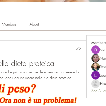
Members
About
Members
niki
Nao
della dieta proteica
Pet
o ed equilibrato per perdere peso e mantenere la 
Loa
ne ​​ideali da includere nella tua dieta proteica.
Наи
See All 