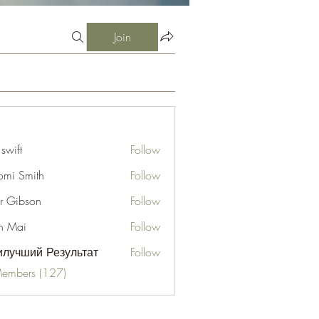
Join
 swift
Follow
mi Smith
Follow
er Gibson
Follow
n Mai
Follow
лучший Результат
Follow
Members (127)