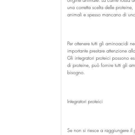
origine animale. La carne rossa 
una corretta scelta delle proteine
animali e spesso mancano di uno
Per ottenere tutti gli aminoacidi 
importante prestare attenzione alla 
Gli integratori proteici possono 
di proteine, può fornire tutti gli a
bisogno.
Integratori proteici
Se non si riesce a raggiungere il g