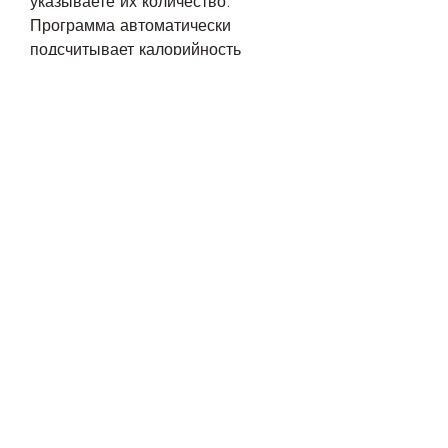
указываете их количество. 
Программа автоматически 
подсчитывает калорийность 
продуктов и общее количество 
потребляемых калорий в день.
Преимущества использования 
калоризатора
Использование калоризатора для 
похудения имеет ряд 
преимуществ:
1. Контроль калорийности 
рациона. Благодаря калоризатору 
вы сможете контролировать 
количество потребляемых 
калорий и составлять рацион, 
исходя из своих потребностей в 