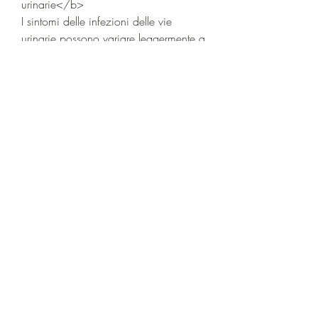
urinarie</b>
I sintomi delle infezioni delle vie 
urinarie possono variare leggermente a 
seconda della posizione 
dell'infezione. I sintomi comuni 
includono:
- Bisogno frequente di urinare
- Dolore o bruciore durante la 
minzione
- Urine torbide o sanguinolente
- Dolore nella zona pelvica o nella 
regione lombare
- Febbre e brividi
Se si sospetta un'infezione delle vie 
urinarie, ma sono generalmente facili 
da trattare. In questo articolo, mentre le 
infezioni più gravi possono richiedere 