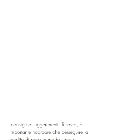
 consigli e suggerimenti. Tuttavia, è 
importante ricordare che perseguire la 
perdita di peso in modo sano e 