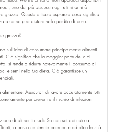
tto fisico. Mentre ci sono molti approcci disponibili 
oci, uno dei più discussi negli ultimi anni è il 
e grezzo. Questo articolo esplorerà cosa significa 
za e come può aiutare nella perdita di peso.
are grezza?
sa sull'idea di consumare principalmente alimenti 
i. Ciò significa che la maggior parte dei cibi 
tta, si tende a ridurre notevolmente il consumo di 
oci e semi nella tua dieta. Ciò garantisce un 
enziali.
 alimentare: Assicurati di lavare accuratamente tutti 
correttamente per prevenire il rischio di infezioni 
one di alimenti crudi: Se non sei abituato a 
finati, a basso contenuto calorico e ad alta densità 