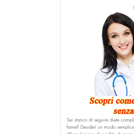
Sei stanco di seguire diete compl
fame? Desideri un modo semplice