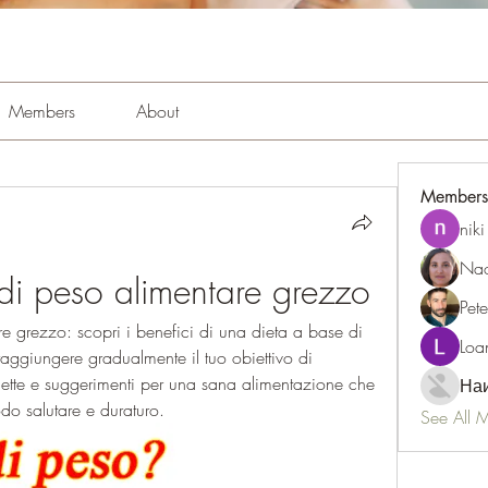
Members
About
Members
niki
Nao
 di peso alimentare grezzo
Pet
e grezzo: scopri i benefici di una dieta a base di 
Loa
 raggiungere gradualmente il tuo obiettivo di 
cette e suggerimenti per una sana alimentazione che 
Наи
do salutare e duraturo.
See All 