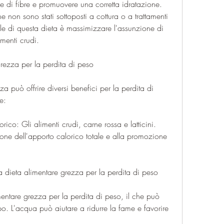
ne di fibre e promuovere una corretta idratazione. 
he non sono stati sottoposti a cottura o a trattamenti 
pale di questa dieta è massimizzare l'assunzione di 
imenti crudi.
grezza per la perdita di peso
 può offrire diversi benefici per la perdita di 
e:
ico: Gli alimenti crudi, carne rossa e latticini. 
one dell'apporto calorico totale e alla promozione 
dieta alimentare grezza per la perdita di peso
entare grezza per la perdita di peso, il che può 
po. L'acqua può aiutare a ridurre la fame e favorire 