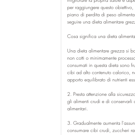
migliorare la propria salute e aspe
per raggiungere questo obiettivo, n
piano di perdita di peso alimentar
seguire una dieta alimentare grez
Cosa significa una dieta aliment
Una dieta alimentare grezza si ba
non cotti o minimamente processat
consumati in questa dieta sono fru
cibi ad alto contenuto calorico, n
apporto equilibrato di nutrienti ess
2. Presta attenzione alla sicurezza
gli alimenti crudi e di conservarli 
alimentari.
3. Gradualmente aumenta l'assunzi
consumare cibi crudi, zuccheri raf