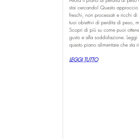
Allora il piano di perdita di peso
stai cercando! Questo approccio a
freschi, non processati e ricchi di
tuoi obiettivi di perdita di peso,
Scopri di più su come puoi ottener
gusto e alla soddisfazione. Leggi l'
questo piano alimentare che sta r
LEGGI TUTTO