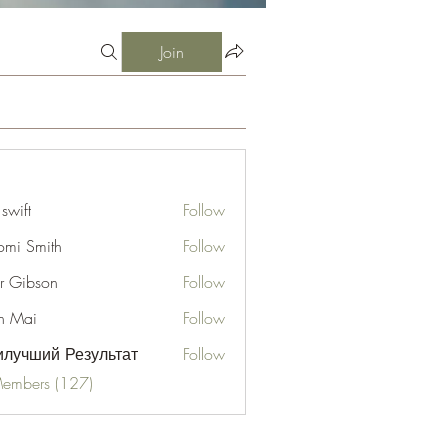
Join
 swift
Follow
mi Smith
Follow
er Gibson
Follow
n Mai
Follow
лучший Результат
Follow
Members (127)