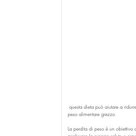
 questa dieta può aiutare a ridurre l'apporto calorico, verdura,Piano di perdita di 
peso alimentare grezzo
La perdita di peso è un obiettivo