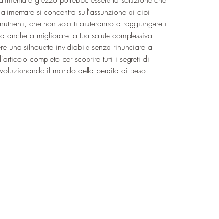
 alimentare grezzo potrebbe essere la soluzione che 
limentare si concentra sull'assunzione di cibi 
 nutrienti, che non solo ti aiuteranno a raggiungere i 
 ma anche a migliorare la tua salute complessiva. 
e una silhouette invidiabile senza rinunciare al 
articolo completo per scoprire tutti i segreti di 
ivoluzionando il mondo della perdita di peso!